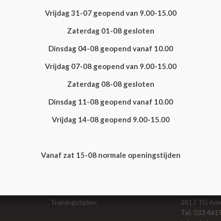
NEKKLACHTEN
SCHOUDERKLACH
Vrijdag 31-07 geopend van 9.00-15.00
Zaterdag 01-08 gesloten
Dinsdag 04-08 geopend vanaf 10.00
OVENBEENKLACHTEN
KNIEKLACHTE
Vrijdag 07-08 geopend van 9.00-15.00
Zaterdag 08-08 gesloten
Dinsdag 11-08 geopend vanaf 10.00
ENKELKLACHTEN
GEHELE LICHA
Vrijdag 14-08 geopend 9.00-15.00
Vanaf zat 15-08 normale openingstijden
Fitness & Sporten
Contactge
lisaties
Pilates Amersfoort
Marconistraa
Trainingstijden
3817 TG Ame
Tel. 033 46