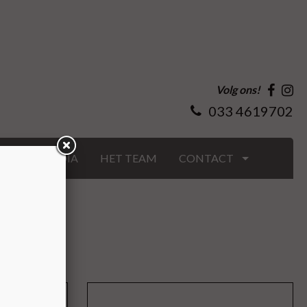
Volg ons!
033 4619702
GS
MEDIA
HET TEAM
CONTACT