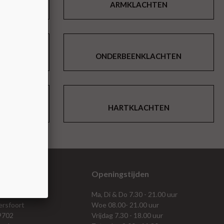
TEN
ARMKLACHTEN
N
ONDERBEENKLACHTEN
AM
HARTKLACHTEN
gevens
Openingstijden
t 44
Ma, Di & Do 7.30 - 21.00 uur
rsfoort
Woe 08.00- 21.00 uur
19702
Vrijdag 7.30 - 18.00 uur