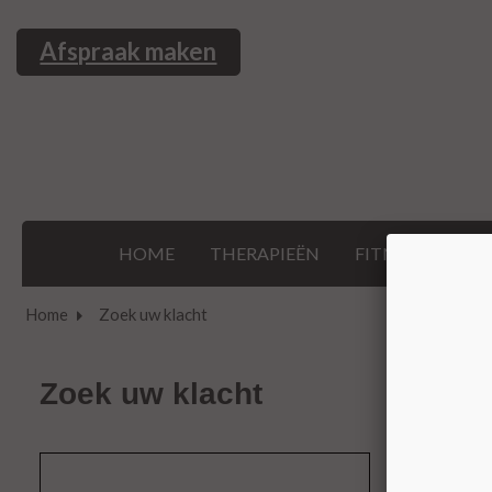
Afspraak maken
HOME
THERAPIEËN
FITNESS & SPO
Home
Zoek uw klacht
Zoek uw klacht