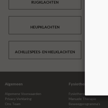
RUGKLACHTEN
HEUPKLACHTEN
B
ACHILLESPEES- EN HIELKLACHTEN
Algemeen
Fysiotherapie
Algemene Voorwaarden
Fysiotherapie PLUS Specia
Privacy Verklaring
Manuele Therapie
Ons Team
Beweegprogramma’s