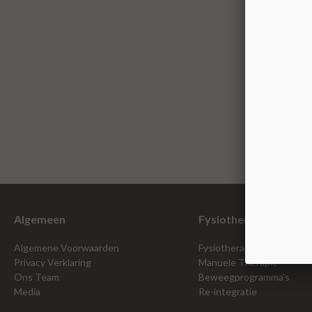
Algemeen
Fysiotherapie
Algemene Voorwaarden
Fysiotherapie PLUS Specia
Privacy Verklaring
Manuele Therapie
Ons Team
Beweegprogramma’s
Media
Re-integratie