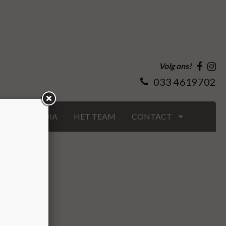
Volg ons!
033 4619702
GS
MEDIA
HET TEAM
CONTACT