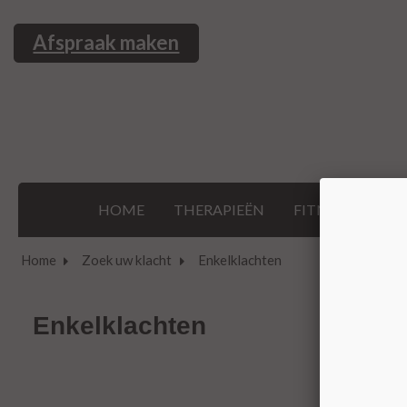
Afspraak maken
HOME
THERAPIEËN
FITNESS & SPO
Home
Zoek uw klacht
Enkelklachten
Enkelklachten