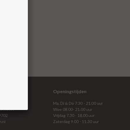
gevens
Openingstijden
t 44
Ma, Di & Do 7.30 - 21.00 uur
rsfoort
Woe 08.00- 21.00 uur
19702
Vrijdag 7.30 - 18.00 uur
m.nl
Zaterdag 9.00 - 11.30 uur
s