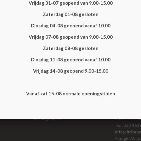
Vrijdag 31-07 geopend van 9.00-15.00
BUITENSTE ENKELBAND LETSEL
Zaterdag 01-08 gesloten
Dinsdag 04-08 geopend vanaf 10.00
Vrijdag 07-08 geopend van 9.00-15.00
Zaterdag 08-08 gesloten
Dinsdag 11-08 geopend vanaf 10.00
Vrijdag 14-08 geopend 9.00-15.00
Vanaf zat 15-08 normale openingstijden
Fitness & Sporten
Contactge
lisaties
Pilates Amersfoort
Marconistraa
Trainingstijden
3817 TG Ame
Tel. 033 46
info@fitforu
Google Map